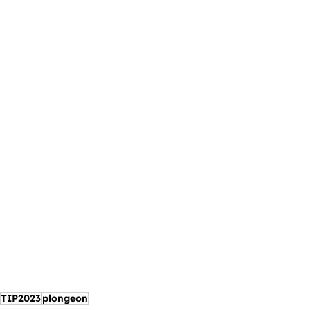
TIP2023
plongeon