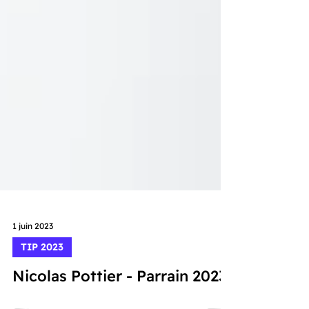
1 juin 2023
TIP 2023