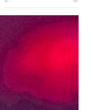
Nicolas Pottier - Parrain 2023