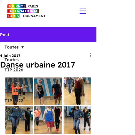
Post
Toutes
4 juin 2017
Toutes
Danse urbaine 2017
TIP 2026
TIP 2024
TIP 2023
TIP 2022
Souvenirs