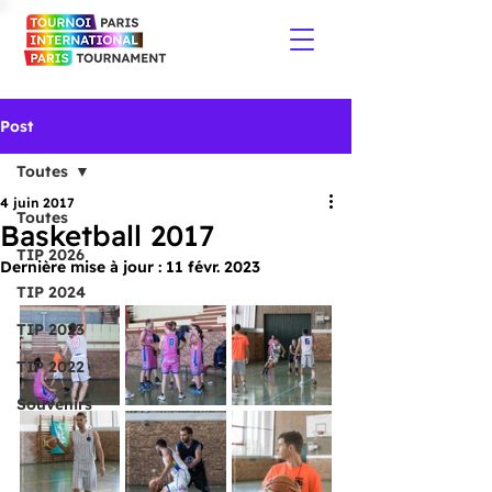
Post
Toutes
4 juin 2017
Toutes
Basketball 2017
TIP 2026
Dernière mise à jour :
11 févr. 2023
TIP 2024
TIP 2023
TIP 2022
Souvenirs