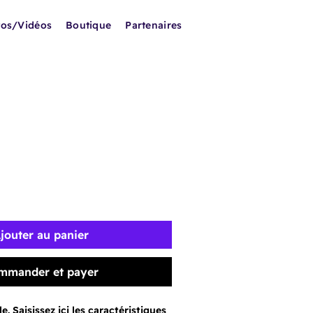
tos/Vidéos
Boutique
Partenaires
jouter au panier
mmander et payer
e. Saisissez ici les caractéristiques 