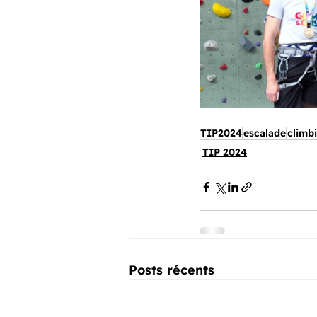
TIP2024
escalade
climb
TIP 2024
Posts récents