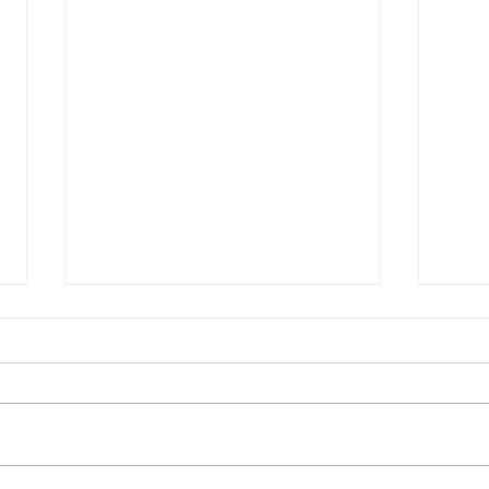
Crossfit 2024
Gym