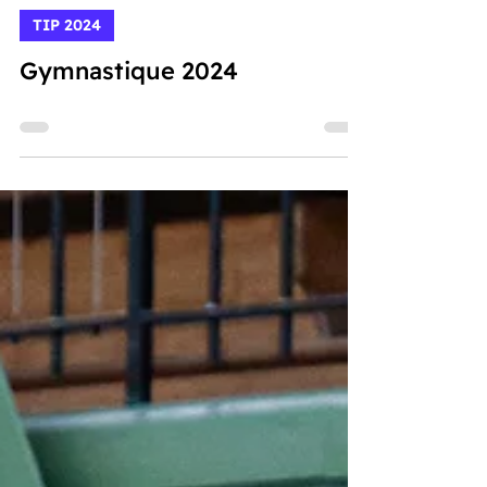
20 mai 2024
TIP 2024
Gymnastique 2024