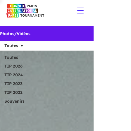
Photos/Vidéos
Toutes
Toutes
TIP 2026
TIP 2024
TIP 2023
TIP 2022
Souvenirs