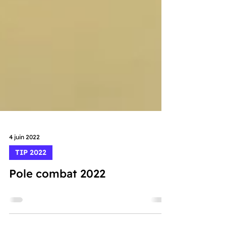
4 juin 2022
TIP 2022
Pole combat 2022