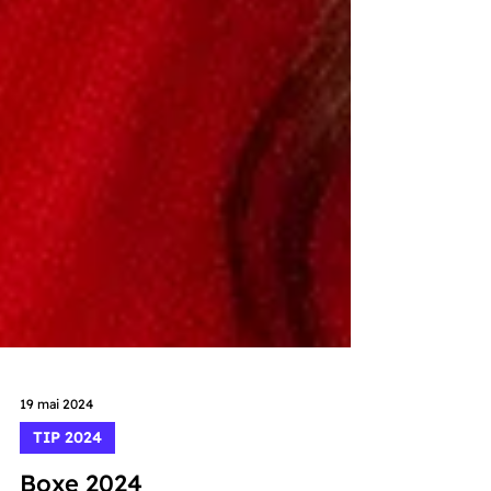
19 mai 2024
TIP 2024