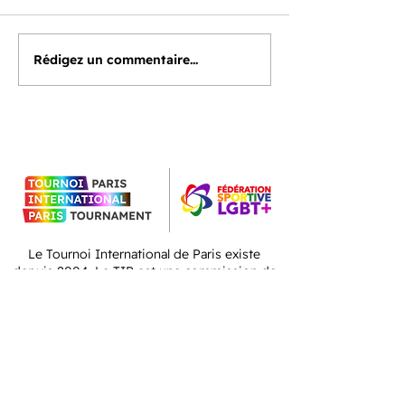
Crossfit 2026
Rédigez un commentaire...
TIP 2026 Dôme
1/2
Le Tournoi International de Paris existe
depuis 2004. Le TIP est une commission de
la Fédération Sportive LGBT+. Le tournoi lutte
contre les LGBTQIA+ phobies dans le sport.
Nous suivre sur les réseaux