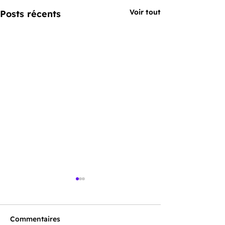
Voir tout
Posts récents
Commentaires